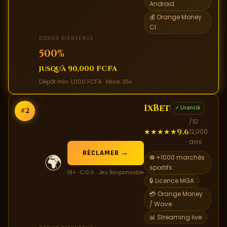
Android
💰 Orange Money
CI
BONUS BIENVENUE
500%
jusqu'à 90,000 FCFA
Dépôt min: 1,000 FCFA · Mise: 35x
1xBet
✓ Licencié
#2
/10 ·
9.6
★★★★★
12,000
avis
RÉCLAMER →
🌍
⚽ +1000 marchés
sportifs
18+ · C.G.U. · Jeu Responsable
🔒 Licence MGA
💳 Orange Money
/ Wave
📊 Streaming live