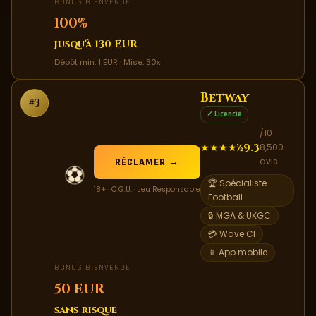
BONUS BIENVENUE
100%
jusqu'à 130 EUR
Dépôt min: 1 EUR · Mise: 30x
Betway
#3
✓ Licencié
/10 ·
9.3
★★★★½
8,500
avis
RÉCLAMER →
⚽
🏆 Spécialiste
18+ · C.G.U. · Jeu Responsable
Football
🔒 MGA & UKGC
💳 Wave CI
📱 App mobile
BONUS BIENVENUE
50 EUR
sans risque