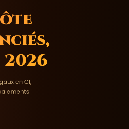
Côte
nciés,
s 2026
égaux en CI,
 paiements