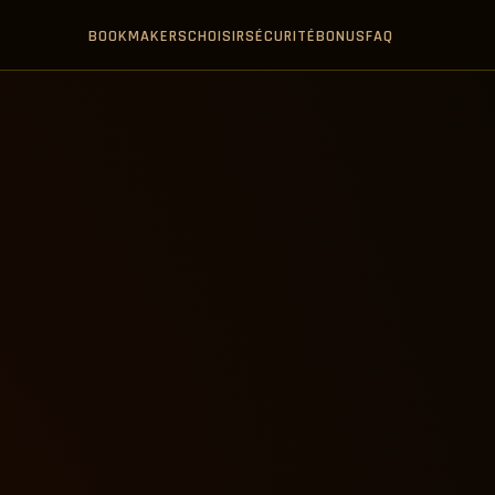
BOOKMAKERS
CHOISIR
SÉCURITÉ
BONUS
FAQ