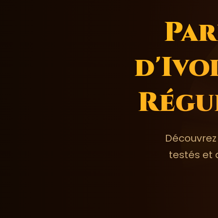
Par
d'Ivo
Régul
Découvrez l
testés et