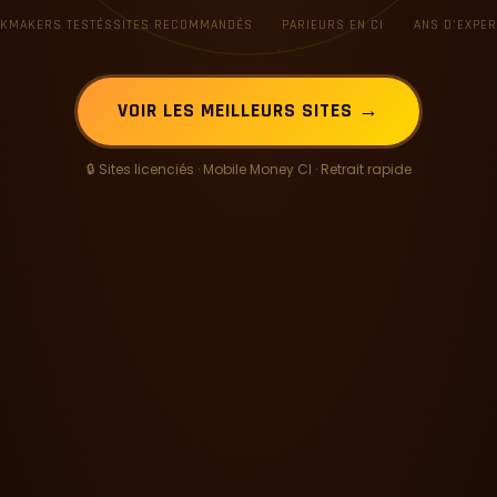
KMAKERS TESTÉS
SITES RECOMMANDÉS
PARIEURS EN CI
ANS D'EXPER
VOIR LES MEILLEURS SITES →
🔒 Sites licenciés · Mobile Money CI · Retrait rapide