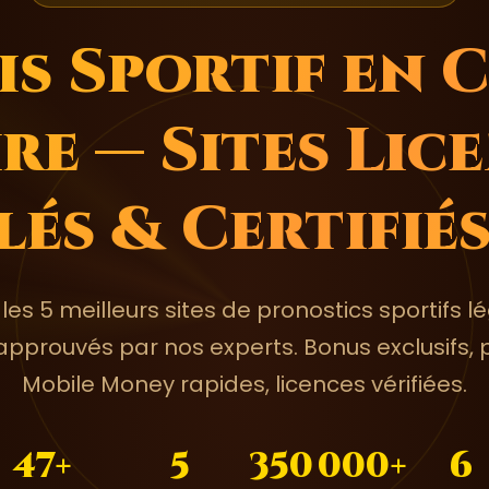
is Sportif en 
ire — Sites Lice
és & Certifié
es 5 meilleurs sites de pronostics sportifs l
 approuvés par nos experts. Bonus exclusifs,
Mobile Money rapides, licences vérifiées.
47+
5
350 000+
6