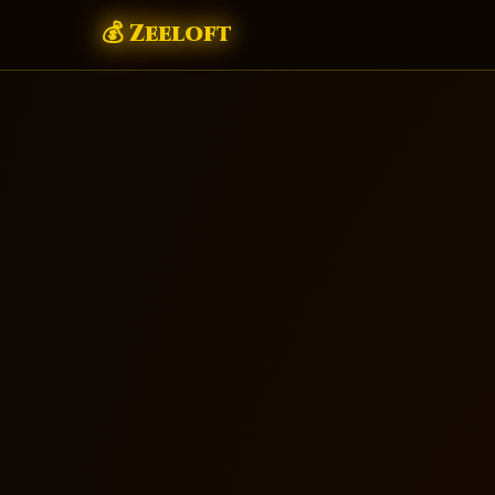
💰 Zeeloft