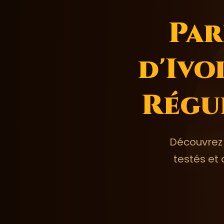
Par
d'Ivo
Régul
Découvrez l
testés et