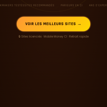
KMAKERS TESTÉS
SITES RECOMMANDÉS
PARIEURS EN CI
ANS D'EXPER
VOIR LES MEILLEURS SITES →
🔒 Sites licenciés · Mobile Money CI · Retrait rapide