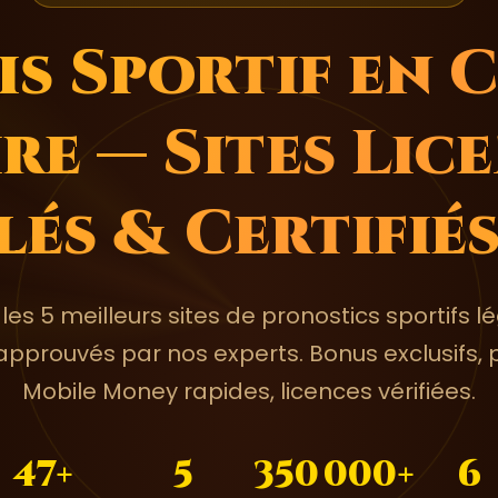
is Sportif en 
ire — Sites Lice
és & Certifié
es 5 meilleurs sites de pronostics sportifs l
 approuvés par nos experts. Bonus exclusifs,
Mobile Money rapides, licences vérifiées.
47+
5
350 000+
6