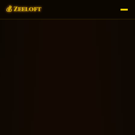
💰 Zeeloft