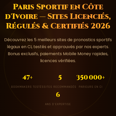
Paris Sportif en Côte
d'Ivoire — Sites Licenciés,
Régulés & Certifiés 2026
Découvrez les 5 meilleurs sites de pronostics sportifs
légaux en CI, testés et approuvés par nos experts.
Bonus exclusifs, paiements Mobile Money rapides,
licences vérifiées.
47+
5
350 000+
BOOKMAKERS TESTÉS
SITES RECOMMANDÉS
PARIEURS EN CI
6
ANS D'EXPERTISE