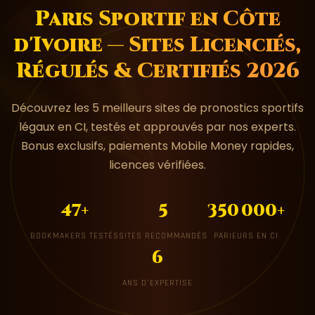
Paris Sportif en Côte
d'Ivoire — Sites Licenciés,
Régulés & Certifiés 2026
Découvrez les 5 meilleurs sites de pronostics sportifs
légaux en CI, testés et approuvés par nos experts.
Bonus exclusifs, paiements Mobile Money rapides,
licences vérifiées.
47+
5
350 000+
BOOKMAKERS TESTÉS
SITES RECOMMANDÉS
PARIEURS EN CI
6
ANS D'EXPERTISE