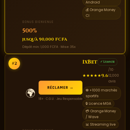
Android
💰 Orange Money
CI
BONUS BIENVENUE
500%
jusqu'à 90,000 FCFA
Dépôt min: 1,000 FCFA · Mise: 35x
1xBet
✓ Licencié
#2
/10 ·
9.6
★★★★★
12,000
avis
RÉCLAMER →
🌍
⚽ +1000 marchés
sportifs
18+ · C.G.U. · Jeu Responsable
🔒 Licence MGA
💳 Orange Money
/ Wave
📊 Streaming live