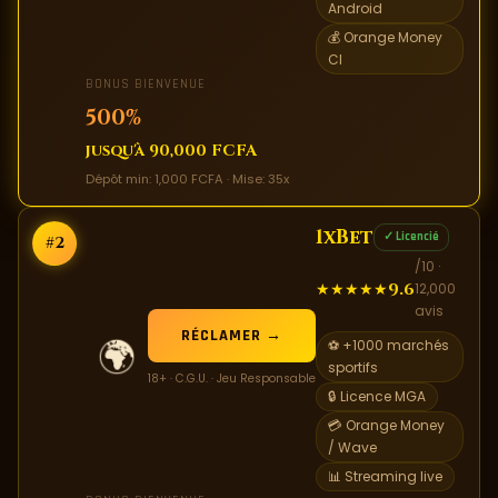
Android
💰 Orange Money
CI
BONUS BIENVENUE
500%
jusqu'à 90,000 FCFA
Dépôt min: 1,000 FCFA · Mise: 35x
1xBet
✓ Licencié
#2
/10 ·
9.6
★★★★★
12,000
avis
RÉCLAMER →
🌍
⚽ +1000 marchés
sportifs
18+ · C.G.U. · Jeu Responsable
🔒 Licence MGA
💳 Orange Money
/ Wave
📊 Streaming live