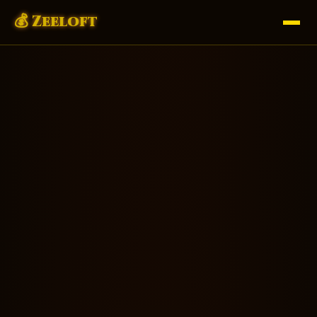
💰 Zeeloft