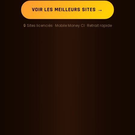
VOIR LES MEILLEURS SITES →
🔒 Sites licenciés · Mobile Money CI · Retrait rapide