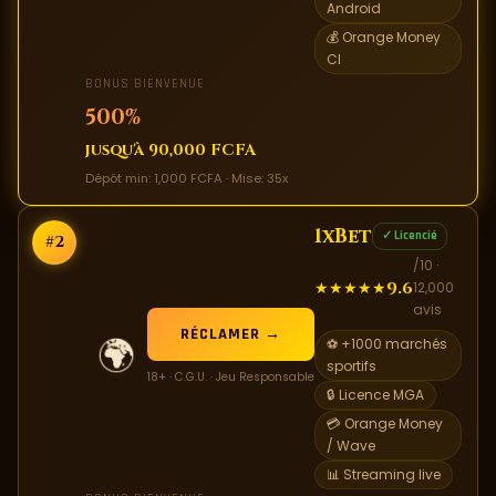
Android
💰 Orange Money
CI
BONUS BIENVENUE
500%
jusqu'à 90,000 FCFA
Dépôt min: 1,000 FCFA · Mise: 35x
1xBet
✓ Licencié
#2
/10 ·
9.6
★★★★★
12,000
avis
RÉCLAMER →
🌍
⚽ +1000 marchés
sportifs
18+ · C.G.U. · Jeu Responsable
🔒 Licence MGA
💳 Orange Money
/ Wave
📊 Streaming live