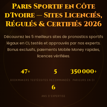
Paris Sportif en Côte
d'Ivoire — Sites Licenciés,
Régulés & Certifiés 2026
Découvrez les 5 meilleurs sites de pronostics sportifs
légaux en CI, testés et approuvés par nos experts.
Bonus exclusifs, paiements Mobile Money rapides,
licences vérifiées.
47+
5
350 000+
BOOKMAKERS TESTÉS
SITES RECOMMANDÉS
PARIEURS EN CI
6
ANS D'EXPERTISE