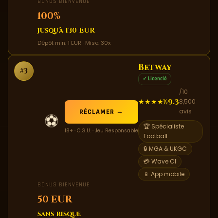
BONUS BIENVENUE
100%
jusqu'à 130 EUR
Dépôt min: 1 EUR · Mise: 30x
Betway
#3
✓ Licencié
/10 ·
9.3
★★★★½
8,500
avis
RÉCLAMER →
⚽
🏆 Spécialiste
18+ · C.G.U. · Jeu Responsable
Football
🔒 MGA & UKGC
💳 Wave CI
📱 App mobile
BONUS BIENVENUE
50 EUR
sans risque