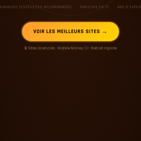
KMAKERS TESTÉS
SITES RECOMMANDÉS
PARIEURS EN CI
ANS D'EXPER
VOIR LES MEILLEURS SITES →
🔒 Sites licenciés · Mobile Money CI · Retrait rapide