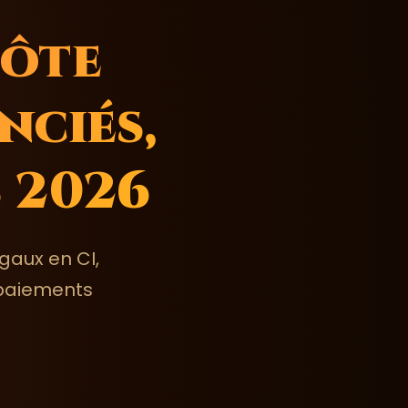
Côte
nciés,
s 2026
égaux en CI,
 paiements