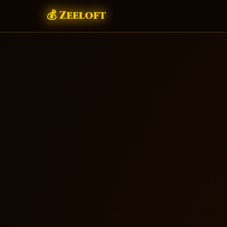
💰 Zeeloft