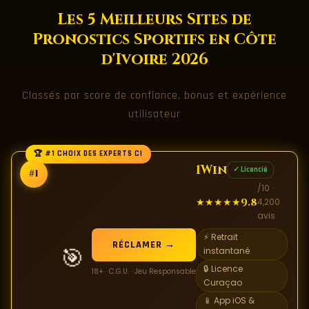
Les 5 Meilleurs Sites de
Pronostics Sportifs en Côte
d'Ivoire 2026
Classés par score de confiance, bonus et expérience
utilisateur
🏆 #1 CHOIX DES EXPERTS CI
1Win
✓ Licencié
#1
/10 ·
9.8
★★★★★
4,200
avis
⚡ Retrait
RÉCLAMER →
🎯
instantané
🔒 Licence
18+ · C.G.U. · Jeu Responsable
Curaçao
📱 App iOS &