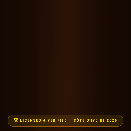
🏆 LICENSED & VERIFIED — CÔTE D'IVOIRE 2026