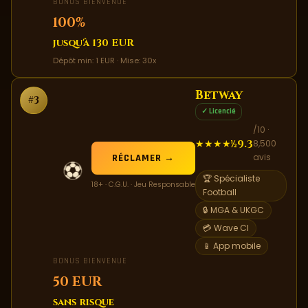
BONUS BIENVENUE
100%
jusqu'à 130 EUR
Dépôt min: 1 EUR · Mise: 30x
Betway
#3
✓ Licencié
/10 ·
9.3
★★★★½
8,500
avis
RÉCLAMER →
⚽
🏆 Spécialiste
18+ · C.G.U. · Jeu Responsable
Football
🔒 MGA & UKGC
💳 Wave CI
📱 App mobile
BONUS BIENVENUE
50 EUR
sans risque