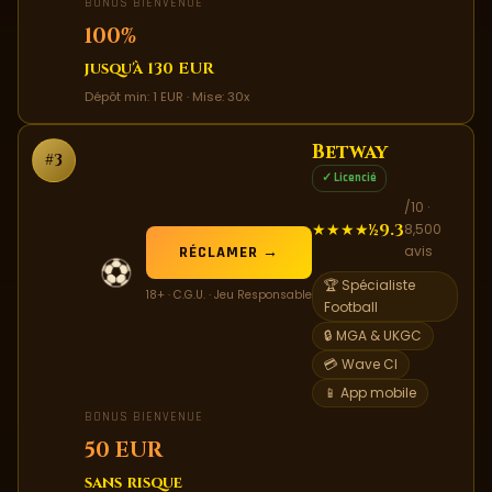
BONUS BIENVENUE
100%
jusqu'à 130 EUR
Dépôt min: 1 EUR · Mise: 30x
Betway
#3
✓ Licencié
/10 ·
9.3
★★★★½
8,500
avis
RÉCLAMER →
⚽
🏆 Spécialiste
18+ · C.G.U. · Jeu Responsable
Football
🔒 MGA & UKGC
💳 Wave CI
📱 App mobile
BONUS BIENVENUE
50 EUR
sans risque