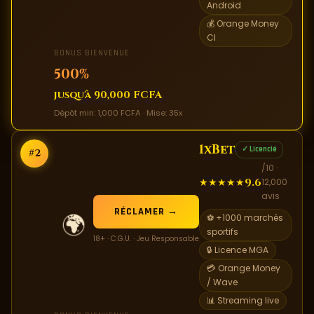
Android
💰 Orange Money
CI
BONUS BIENVENUE
500%
jusqu'à 90,000 FCFA
Dépôt min: 1,000 FCFA · Mise: 35x
1xBet
✓ Licencié
#2
/10 ·
9.6
★★★★★
12,000
avis
RÉCLAMER →
🌍
⚽ +1000 marchés
sportifs
18+ · C.G.U. · Jeu Responsable
🔒 Licence MGA
💳 Orange Money
/ Wave
📊 Streaming live