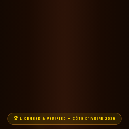
🏆 LICENSED & VERIFIED — CÔTE D'IVOIRE 2026