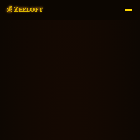
💰 Zeeloft