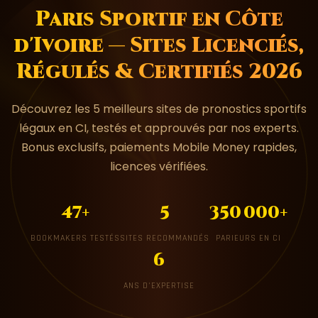
Paris Sportif en Côte
d'Ivoire — Sites Licenciés,
Régulés & Certifiés 2026
Découvrez les 5 meilleurs sites de pronostics sportifs
légaux en CI, testés et approuvés par nos experts.
Bonus exclusifs, paiements Mobile Money rapides,
licences vérifiées.
47+
5
350 000+
BOOKMAKERS TESTÉS
SITES RECOMMANDÉS
PARIEURS EN CI
6
ANS D'EXPERTISE