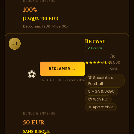
BONUS BIENVENUE
100%
jusqu'à 130 EUR
Dépôt min: 1 EUR · Mise: 30x
Betway
#3
✓ Licencié
/10 ·
9.3
★★★★½
8,500
avis
RÉCLAMER →
⚽
🏆 Spécialiste
18+ · C.G.U. · Jeu Responsable
Football
🔒 MGA & UKGC
💳 Wave CI
📱 App mobile
BONUS BIENVENUE
50 EUR
sans risque