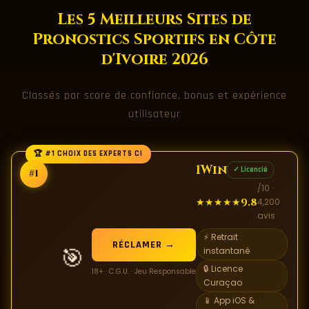
Les 5 Meilleurs Sites de
Pronostics Sportifs en Côte
d'Ivoire 2026
Classés par score de confiance, bonus et expérience
utilisateur
🏆 #1 CHOIX DES EXPERTS CI
1Win
✓ Licencié
#1
/10 ·
9.8
★★★★★
4,200
avis
⚡ Retrait
RÉCLAMER →
🎯
instantané
🔒 Licence
18+ · C.G.U. · Jeu Responsable
Curaçao
📱 App iOS &