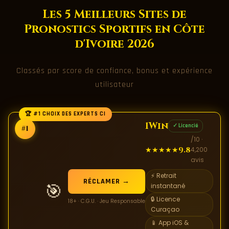
Les 5 Meilleurs Sites de
Pronostics Sportifs en Côte
d'Ivoire 2026
Classés par score de confiance, bonus et expérience
utilisateur
🏆 #1 CHOIX DES EXPERTS CI
1Win
✓ Licencié
#1
/10 ·
9.8
★★★★★
4,200
avis
⚡ Retrait
RÉCLAMER →
🎯
instantané
🔒 Licence
18+ · C.G.U. · Jeu Responsable
Curaçao
📱 App iOS &