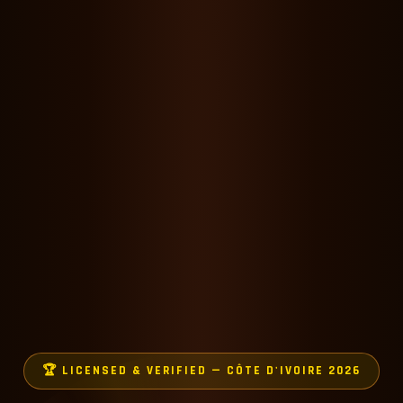
🏆 LICENSED & VERIFIED — CÔTE D'IVOIRE 2026