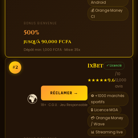
Android
💰 Orange Money
CI
BONUS BIENVENUE
500%
jusqu'à 90,000 FCFA
Dépôt min: 1,000 FCFA · Mise: 35x
1xBet
✓ Licencié
#2
/10 ·
9.6
★★★★★
12,000
avis
RÉCLAMER →
🌍
⚽ +1000 marchés
sportifs
18+ · C.G.U. · Jeu Responsable
🔒 Licence MGA
💳 Orange Money
/ Wave
📊 Streaming live