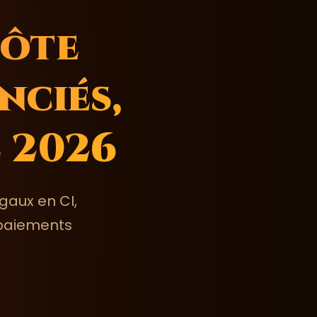
Côte
nciés,
s 2026
égaux en CI,
 paiements