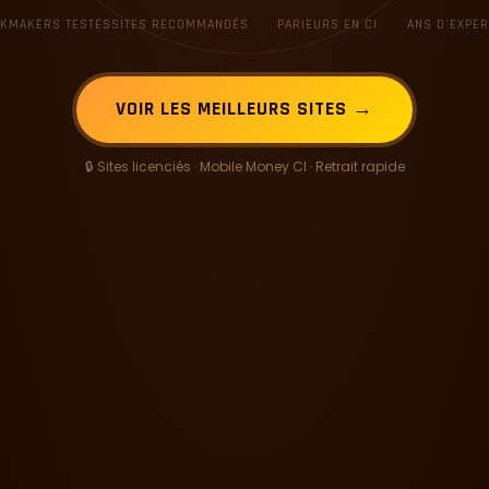
KMAKERS TESTÉS
SITES RECOMMANDÉS
PARIEURS EN CI
ANS D'EXPER
VOIR LES MEILLEURS SITES →
🔒 Sites licenciés · Mobile Money CI · Retrait rapide