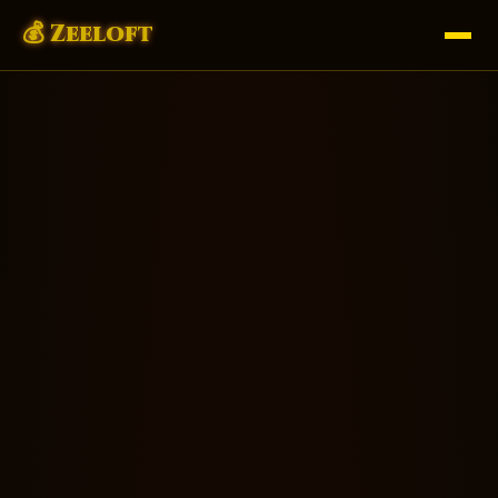
💰 Zeeloft