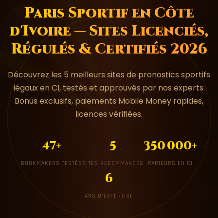
Paris Sportif en Côte
d'Ivoire — Sites Licenciés,
Régulés & Certifiés 2026
Découvrez les 5 meilleurs sites de pronostics sportifs
légaux en CI, testés et approuvés par nos experts.
Bonus exclusifs, paiements Mobile Money rapides,
licences vérifiées.
47+
5
350 000+
BOOKMAKERS TESTÉS
SITES RECOMMANDÉS
PARIEURS EN CI
6
ANS D'EXPERTISE