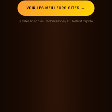
VOIR LES MEILLEURS SITES →
🔒 Sites licenciés · Mobile Money CI · Retrait rapide