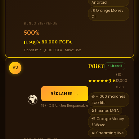
Android
💰 Orange Money
CI
BONUS BIENVENUE
500%
jusqu'à 90,000 FCFA
Dépôt min: 1,000 FCFA · Mise: 35x
1xBet
✓ Licencié
#2
/10 ·
9.6
★★★★★
12,000
avis
RÉCLAMER →
🌍
⚽ +1000 marchés
sportifs
18+ · C.G.U. · Jeu Responsable
🔒 Licence MGA
💳 Orange Money
/ Wave
📊 Streaming live