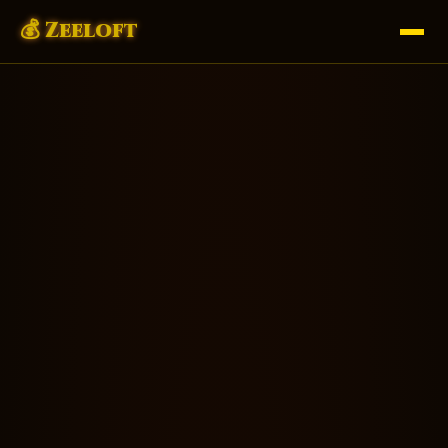
💰 Zeeloft