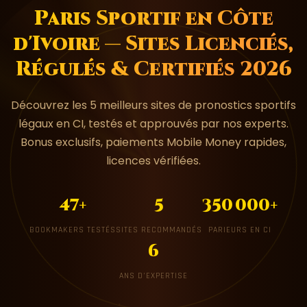
Paris Sportif en Côte
d'Ivoire — Sites Licenciés,
Régulés & Certifiés 2026
Découvrez les 5 meilleurs sites de pronostics sportifs
légaux en CI, testés et approuvés par nos experts.
Bonus exclusifs, paiements Mobile Money rapides,
licences vérifiées.
47+
5
350 000+
BOOKMAKERS TESTÉS
SITES RECOMMANDÉS
PARIEURS EN CI
6
ANS D'EXPERTISE