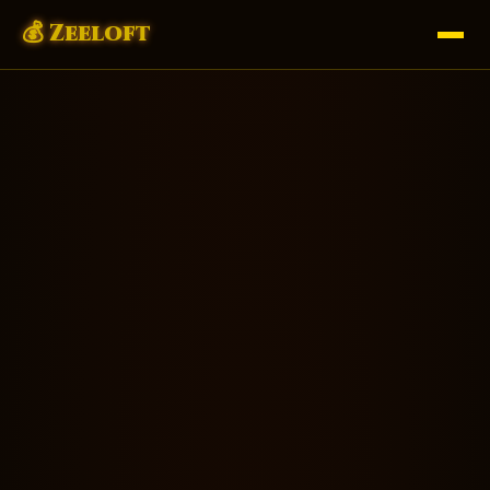
💰 Zeeloft