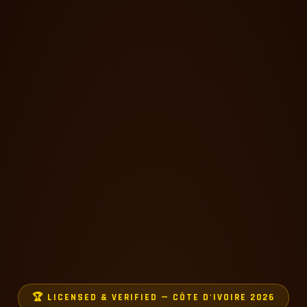
🏆 LICENSED & VERIFIED — CÔTE D'IVOIRE 2026