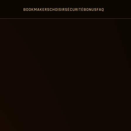
BOOKMAKERS
CHOISIR
SÉCURITÉ
BONUS
FAQ