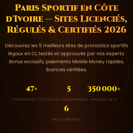
Paris Sportif en Côte
d'Ivoire — Sites Licenciés,
Régulés & Certifiés 2026
Découvrez les 5 meilleurs sites de pronostics sportifs
légaux en CI, testés et approuvés par nos experts.
Bonus exclusifs, paiements Mobile Money rapides,
licences vérifiées.
47+
5
350 000+
BOOKMAKERS TESTÉS
SITES RECOMMANDÉS
PARIEURS EN CI
6
ANS D'EXPERTISE