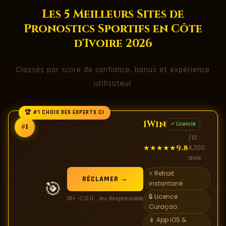
Les 5 Meilleurs Sites de
Pronostics Sportifs en Côte
d'Ivoire 2026
Classés par score de confiance, bonus et expérience
utilisateur
🏆 #1 CHOIX DES EXPERTS CI
1Win
✓ Licencié
#1
/10 ·
9.8
★★★★★
4,200
avis
⚡ Retrait
RÉCLAMER →
🎯
instantané
🔒 Licence
18+ · C.G.U. · Jeu Responsable
Curaçao
📱 App iOS &