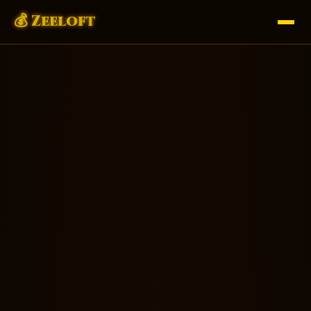
💰 Zeeloft