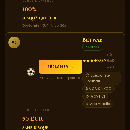
BONUS BIENVENUE
100%
jusqu'à 130 EUR
Dépôt min: 1 EUR · Mise: 30x
Betway
#3
✓ Licencié
/10 ·
9.3
★★★★½
8,500
avis
RÉCLAMER →
⚽
🏆 Spécialiste
18+ · C.G.U. · Jeu Responsable
Football
🔒 MGA & UKGC
💳 Wave CI
📱 App mobile
BONUS BIENVENUE
50 EUR
sans risque