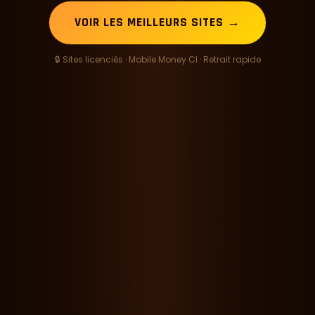
VOIR LES MEILLEURS SITES →
🔒 Sites licenciés · Mobile Money CI · Retrait rapide