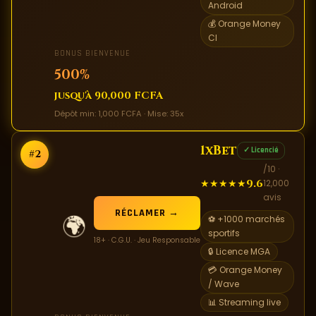
Android
💰 Orange Money
CI
BONUS BIENVENUE
500%
jusqu'à 90,000 FCFA
Dépôt min: 1,000 FCFA · Mise: 35x
1xBet
✓ Licencié
#2
/10 ·
9.6
★★★★★
12,000
avis
RÉCLAMER →
🌍
⚽ +1000 marchés
sportifs
18+ · C.G.U. · Jeu Responsable
🔒 Licence MGA
💳 Orange Money
/ Wave
📊 Streaming live