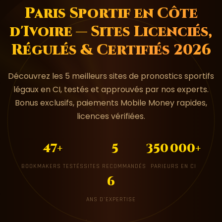
Paris Sportif en Côte
d'Ivoire — Sites Licenciés,
Régulés & Certifiés 2026
Découvrez les 5 meilleurs sites de pronostics sportifs
légaux en CI, testés et approuvés par nos experts.
Bonus exclusifs, paiements Mobile Money rapides,
licences vérifiées.
47+
5
350 000+
BOOKMAKERS TESTÉS
SITES RECOMMANDÉS
PARIEURS EN CI
6
ANS D'EXPERTISE