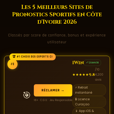
Les 5 Meilleurs Sites de
Pronostics Sportifs en Côte
d'Ivoire 2026
Classés par score de confiance, bonus et expérience
utilisateur
🏆 #1 CHOIX DES EXPERTS CI
1Win
✓ Licencié
#1
/10 ·
9.8
★★★★★
4,200
avis
⚡ Retrait
RÉCLAMER →
🎯
instantané
🔒 Licence
18+ · C.G.U. · Jeu Responsable
Curaçao
📱 App iOS &