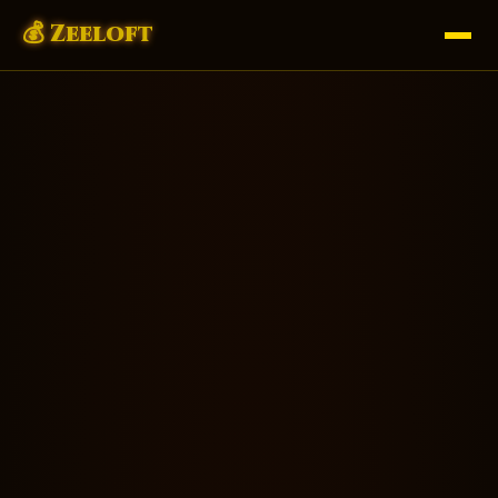
💰 Zeeloft