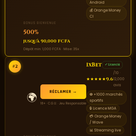
Android
💰 Orange Money
CI
BONUS BIENVENUE
500%
jusqu'à 90,000 FCFA
Dépôt min: 1,000 FCFA · Mise: 35x
1xBet
✓ Licencié
#2
/10 ·
9.6
★★★★★
12,000
avis
RÉCLAMER →
🌍
⚽ +1000 marchés
sportifs
18+ · C.G.U. · Jeu Responsable
🔒 Licence MGA
💳 Orange Money
/ Wave
📊 Streaming live