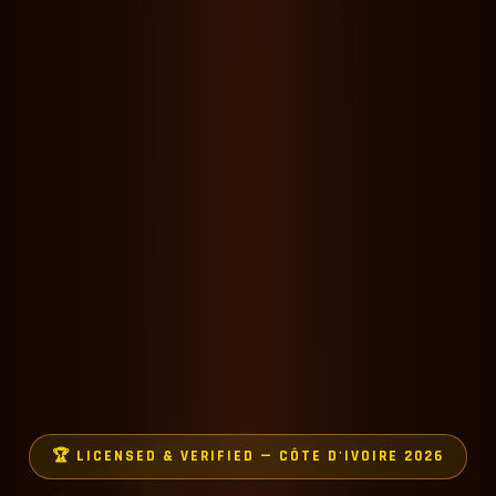
🏆 LICENSED & VERIFIED — CÔTE D'IVOIRE 2026