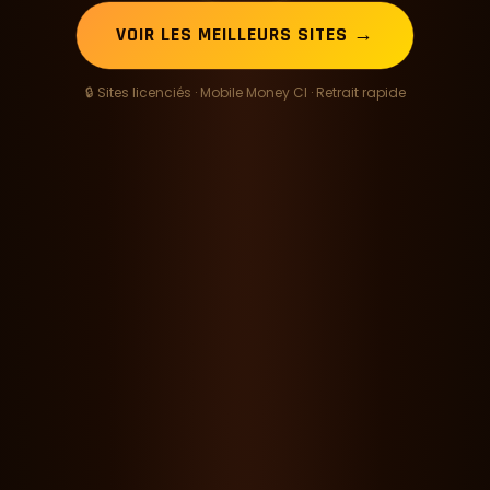
VOIR LES MEILLEURS SITES →
🔒 Sites licenciés · Mobile Money CI · Retrait rapide