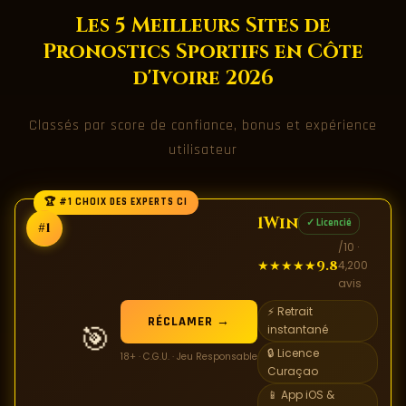
Les 5 Meilleurs Sites de
Pronostics Sportifs en Côte
d'Ivoire 2026
Classés par score de confiance, bonus et expérience
utilisateur
🏆 #1 CHOIX DES EXPERTS CI
1Win
✓ Licencié
#1
/10 ·
9.8
★★★★★
4,200
avis
⚡ Retrait
RÉCLAMER →
🎯
instantané
🔒 Licence
18+ · C.G.U. · Jeu Responsable
Curaçao
📱 App iOS &