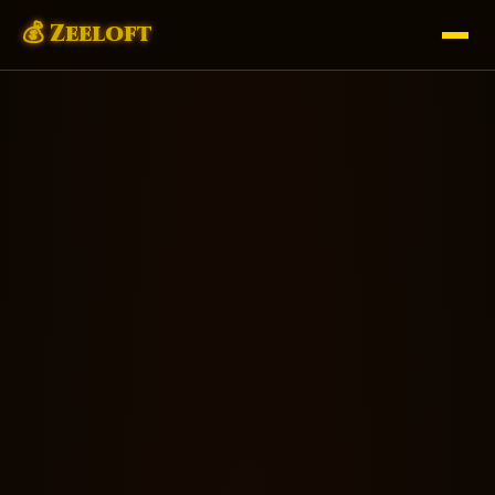
💰 Zeeloft