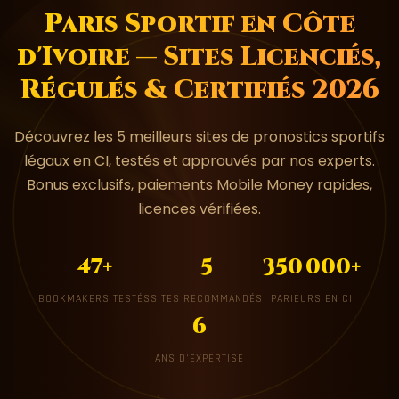
Paris Sportif en Côte
d'Ivoire — Sites Licenciés,
Régulés & Certifiés 2026
Découvrez les 5 meilleurs sites de pronostics sportifs
légaux en CI, testés et approuvés par nos experts.
Bonus exclusifs, paiements Mobile Money rapides,
licences vérifiées.
47+
5
350 000+
BOOKMAKERS TESTÉS
SITES RECOMMANDÉS
PARIEURS EN CI
6
ANS D'EXPERTISE