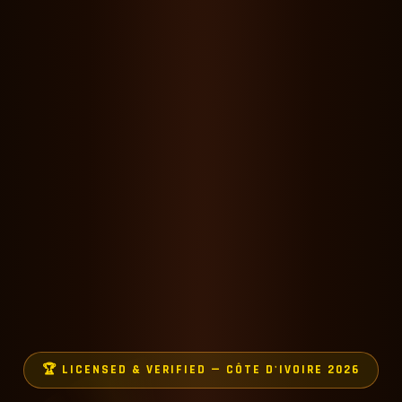
🏆 LICENSED & VERIFIED — CÔTE D'IVOIRE 2026