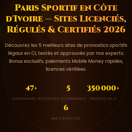
Paris Sportif en Côte
d'Ivoire — Sites Licenciés,
Régulés & Certifiés 2026
Découvrez les 5 meilleurs sites de pronostics sportifs
légaux en CI, testés et approuvés par nos experts.
Bonus exclusifs, paiements Mobile Money rapides,
licences vérifiées.
47+
5
350 000+
BOOKMAKERS TESTÉS
SITES RECOMMANDÉS
PARIEURS EN CI
6
ANS D'EXPERTISE