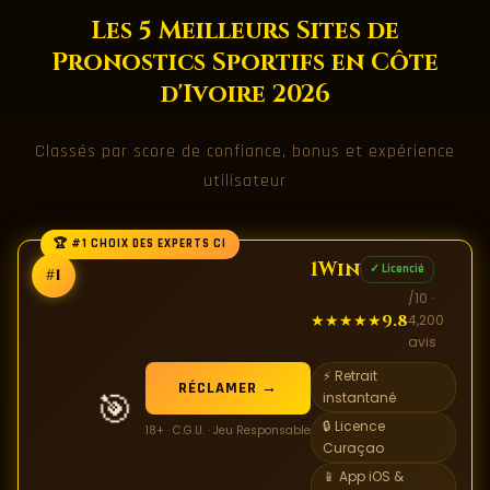
Les 5 Meilleurs Sites de
Pronostics Sportifs en Côte
d'Ivoire 2026
Classés par score de confiance, bonus et expérience
utilisateur
🏆 #1 CHOIX DES EXPERTS CI
1Win
✓ Licencié
#1
/10 ·
9.8
★★★★★
4,200
avis
⚡ Retrait
RÉCLAMER →
🎯
instantané
🔒 Licence
18+ · C.G.U. · Jeu Responsable
Curaçao
📱 App iOS &