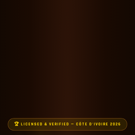
🏆 LICENSED & VERIFIED — CÔTE D'IVOIRE 2026