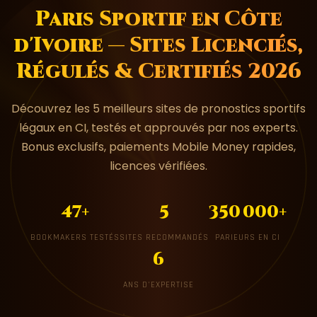
Paris Sportif en Côte
d'Ivoire — Sites Licenciés,
Régulés & Certifiés 2026
Découvrez les 5 meilleurs sites de pronostics sportifs
légaux en CI, testés et approuvés par nos experts.
Bonus exclusifs, paiements Mobile Money rapides,
licences vérifiées.
47+
5
350 000+
BOOKMAKERS TESTÉS
SITES RECOMMANDÉS
PARIEURS EN CI
6
ANS D'EXPERTISE