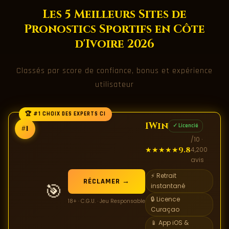
Les 5 Meilleurs Sites de
Pronostics Sportifs en Côte
d'Ivoire 2026
Classés par score de confiance, bonus et expérience
utilisateur
🏆 #1 CHOIX DES EXPERTS CI
1Win
✓ Licencié
#1
/10 ·
9.8
★★★★★
4,200
avis
⚡ Retrait
RÉCLAMER →
🎯
instantané
🔒 Licence
18+ · C.G.U. · Jeu Responsable
Curaçao
📱 App iOS &