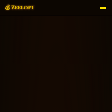
💰 Zeeloft