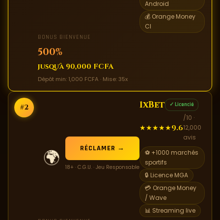
Android
💰 Orange Money
CI
BONUS BIENVENUE
500%
jusqu'à 90,000 FCFA
Dépôt min: 1,000 FCFA · Mise: 35x
1xBet
✓ Licencié
#2
/10 ·
9.6
★★★★★
12,000
avis
RÉCLAMER →
🌍
⚽ +1000 marchés
sportifs
18+ · C.G.U. · Jeu Responsable
🔒 Licence MGA
💳 Orange Money
/ Wave
📊 Streaming live