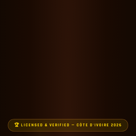
🏆 LICENSED & VERIFIED — CÔTE D'IVOIRE 2026