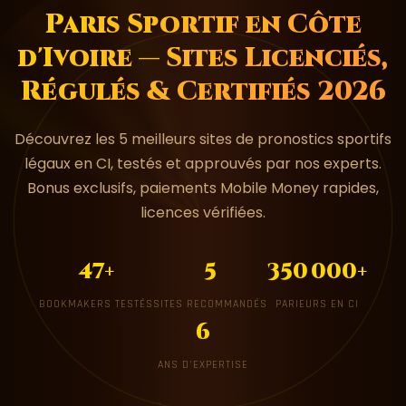
Paris Sportif en Côte
d'Ivoire — Sites Licenciés,
Régulés & Certifiés 2026
Découvrez les 5 meilleurs sites de pronostics sportifs
légaux en CI, testés et approuvés par nos experts.
Bonus exclusifs, paiements Mobile Money rapides,
licences vérifiées.
47+
5
350 000+
BOOKMAKERS TESTÉS
SITES RECOMMANDÉS
PARIEURS EN CI
6
ANS D'EXPERTISE