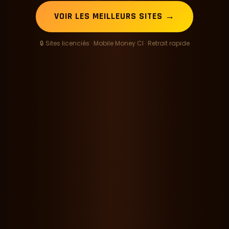
VOIR LES MEILLEURS SITES →
🔒 Sites licenciés · Mobile Money CI · Retrait rapide