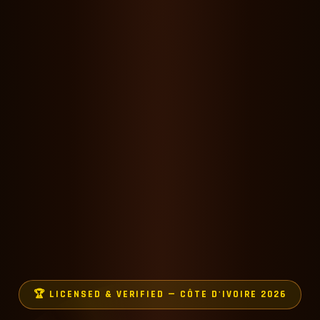
🏆 LICENSED & VERIFIED — CÔTE D'IVOIRE 2026