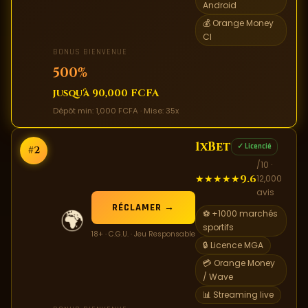
Android
💰 Orange Money
CI
BONUS BIENVENUE
500%
jusqu'à 90,000 FCFA
Dépôt min: 1,000 FCFA · Mise: 35x
1xBet
✓ Licencié
#2
/10 ·
9.6
★★★★★
12,000
avis
RÉCLAMER →
🌍
⚽ +1000 marchés
sportifs
18+ · C.G.U. · Jeu Responsable
🔒 Licence MGA
💳 Orange Money
/ Wave
📊 Streaming live