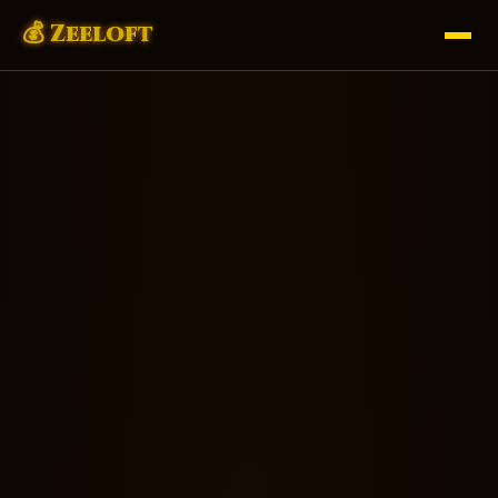
💰 Zeeloft