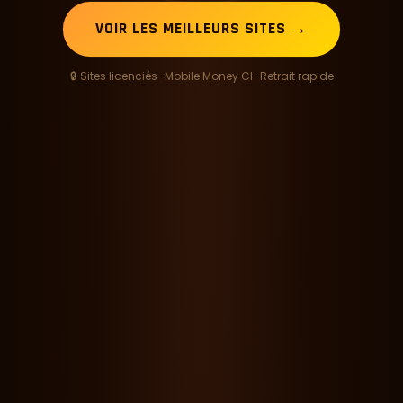
VOIR LES MEILLEURS SITES →
🔒 Sites licenciés · Mobile Money CI · Retrait rapide