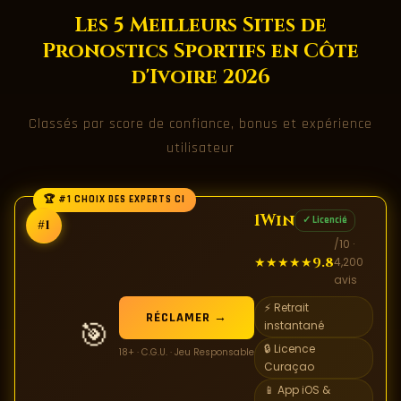
Les 5 Meilleurs Sites de
Pronostics Sportifs en Côte
d'Ivoire 2026
Classés par score de confiance, bonus et expérience
utilisateur
🏆 #1 CHOIX DES EXPERTS CI
1Win
✓ Licencié
#1
/10 ·
9.8
★★★★★
4,200
avis
⚡ Retrait
RÉCLAMER →
🎯
instantané
🔒 Licence
18+ · C.G.U. · Jeu Responsable
Curaçao
📱 App iOS &