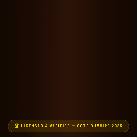
🏆 LICENSED & VERIFIED — CÔTE D'IVOIRE 2026