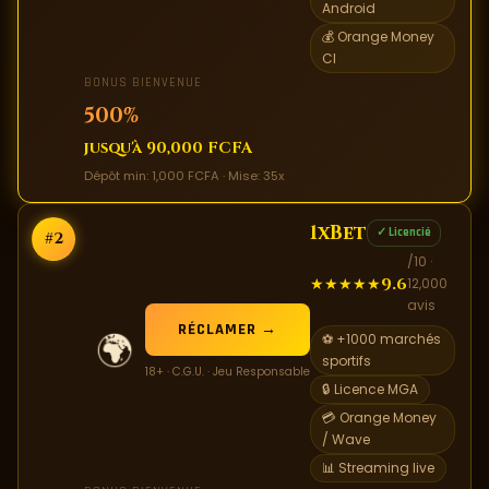
Android
💰 Orange Money
CI
BONUS BIENVENUE
500%
jusqu'à 90,000 FCFA
Dépôt min: 1,000 FCFA · Mise: 35x
1xBet
✓ Licencié
#2
/10 ·
9.6
★★★★★
12,000
avis
RÉCLAMER →
🌍
⚽ +1000 marchés
sportifs
18+ · C.G.U. · Jeu Responsable
🔒 Licence MGA
💳 Orange Money
/ Wave
📊 Streaming live