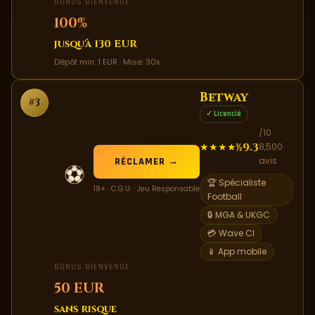
BONUS BIENVENUE
100%
jusqu'à 130 EUR
Dépôt min: 1 EUR · Mise: 30x
Betway
#3
✓ Licencié
/10 ·
9.3
★★★★½
8,500
avis
RÉCLAMER →
⚽
🏆 Spécialiste
18+ · C.G.U. · Jeu Responsable
Football
🔒 MGA & UKGC
💳 Wave CI
📱 App mobile
BONUS BIENVENUE
50 EUR
sans risque