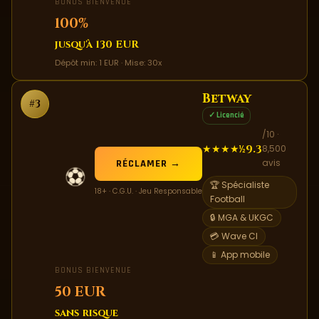
BONUS BIENVENUE
100%
jusqu'à 130 EUR
Dépôt min: 1 EUR · Mise: 30x
Betway
#3
✓ Licencié
/10 ·
9.3
★★★★½
8,500
avis
RÉCLAMER →
⚽
🏆 Spécialiste
18+ · C.G.U. · Jeu Responsable
Football
🔒 MGA & UKGC
💳 Wave CI
📱 App mobile
BONUS BIENVENUE
50 EUR
sans risque