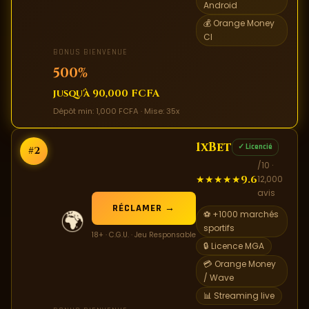
Android
💰 Orange Money
CI
BONUS BIENVENUE
500%
jusqu'à 90,000 FCFA
Dépôt min: 1,000 FCFA · Mise: 35x
1xBet
✓ Licencié
#2
/10 ·
9.6
★★★★★
12,000
avis
RÉCLAMER →
🌍
⚽ +1000 marchés
sportifs
18+ · C.G.U. · Jeu Responsable
🔒 Licence MGA
💳 Orange Money
/ Wave
📊 Streaming live