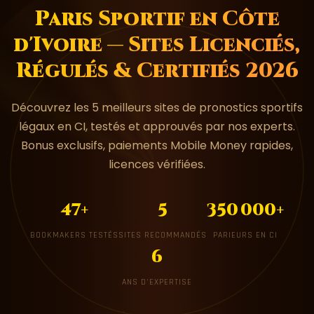
Paris Sportif en Côte
d'Ivoire — Sites Licenciés,
Régulés & Certifiés 2026
Découvrez les 5 meilleurs sites de pronostics sportifs
légaux en CI, testés et approuvés par nos experts.
Bonus exclusifs, paiements Mobile Money rapides,
licences vérifiées.
47+
5
350 000+
BOOKMAKERS TESTÉS
SITES RECOMMANDÉS
PARIEURS EN CI
6
ANS D'EXPERTISE