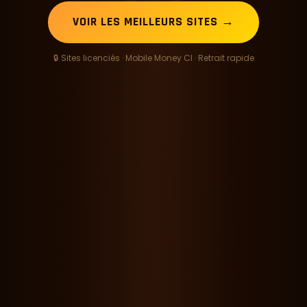
VOIR LES MEILLEURS SITES →
🔒 Sites licenciés · Mobile Money CI · Retrait rapide