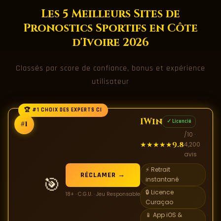
Les 5 Meilleurs Sites de
Pronostics Sportifs en Côte
d'Ivoire 2026
Classés par score de confiance, bonus et expérience
utilisateur
🏆 #1 CHOIX DES EXPERTS CI
1Win
✓ Licencié
#1
/10 ·
9.8
★★★★★
4,200
avis
⚡ Retrait
RÉCLAMER →
🎯
instantané
🔒 Licence
18+ · C.G.U. · Jeu Responsable
Curaçao
📱 App iOS &