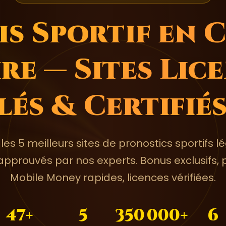
is Sportif en 
ire — Sites Lice
és & Certifié
es 5 meilleurs sites de pronostics sportifs l
 approuvés par nos experts. Bonus exclusifs,
Mobile Money rapides, licences vérifiées.
47+
5
350 000+
6