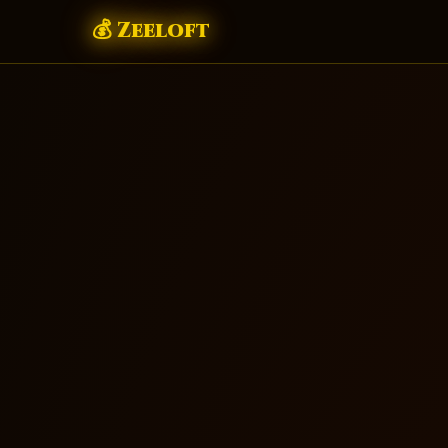
💰 Zeeloft