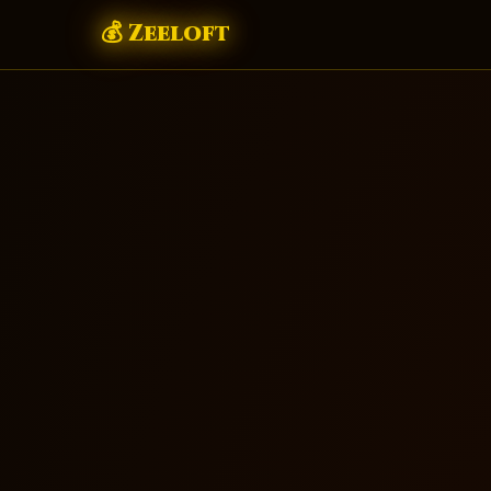
💰 Zeeloft