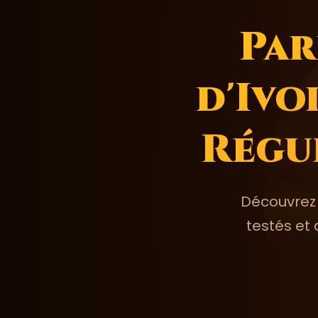
Par
d'Ivo
Régul
Découvrez l
testés et