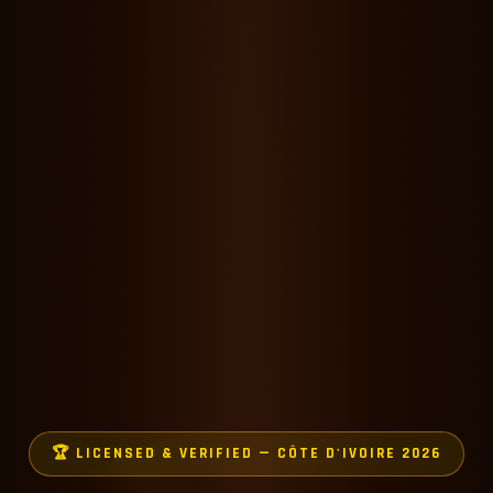
🏆 LICENSED & VERIFIED — CÔTE D'IVOIRE 2026