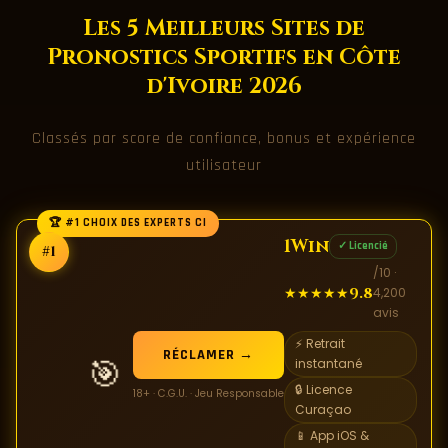
Les 5 Meilleurs Sites de
Pronostics Sportifs en Côte
d'Ivoire 2026
Classés par score de confiance, bonus et expérience
utilisateur
🏆 #1 CHOIX DES EXPERTS CI
1Win
✓ Licencié
#1
/10 ·
9.8
★★★★★
4,200
avis
⚡ Retrait
RÉCLAMER →
🎯
instantané
🔒 Licence
18+ · C.G.U. · Jeu Responsable
Curaçao
📱 App iOS &