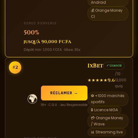
Android
💰 Orange Money
CI
BONUS BIENVENUE
500%
jusqu'à 90,000 FCFA
Dépôt min: 1,000 FCFA · Mise: 35x
1xBet
✓ Licencié
#2
/10 ·
9.6
★★★★★
12,000
avis
RÉCLAMER →
🌍
⚽ +1000 marchés
sportifs
18+ · C.G.U. · Jeu Responsable
🔒 Licence MGA
💳 Orange Money
/ Wave
📊 Streaming live