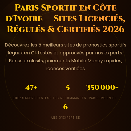
Paris Sportif en Côte
d'Ivoire — Sites Licenciés,
Régulés & Certifiés 2026
Découvrez les 5 meilleurs sites de pronostics sportifs
légaux en CI, testés et approuvés par nos experts.
Bonus exclusifs, paiements Mobile Money rapides,
licences vérifiées.
47+
5
350 000+
BOOKMAKERS TESTÉS
SITES RECOMMANDÉS
PARIEURS EN CI
6
ANS D'EXPERTISE