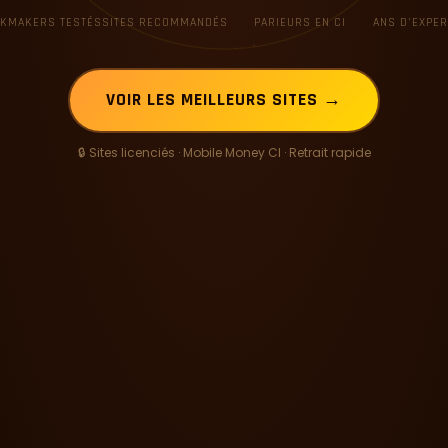
KMAKERS TESTÉS
SITES RECOMMANDÉS
PARIEURS EN CI
ANS D'EXPER
VOIR LES MEILLEURS SITES →
🔒 Sites licenciés · Mobile Money CI · Retrait rapide