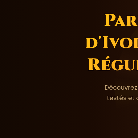
Par
d'Ivo
Régul
Découvrez l
testés et