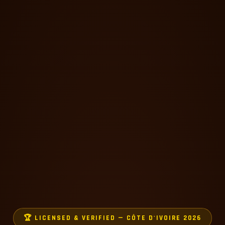
🏆 LICENSED & VERIFIED — CÔTE D'IVOIRE 2026