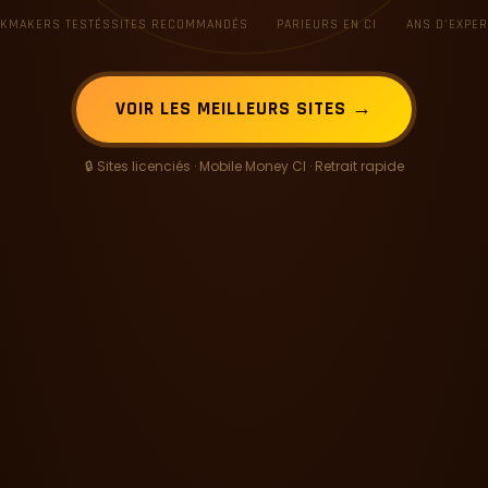
KMAKERS TESTÉS
SITES RECOMMANDÉS
PARIEURS EN CI
ANS D'EXPER
VOIR LES MEILLEURS SITES →
🔒 Sites licenciés · Mobile Money CI · Retrait rapide