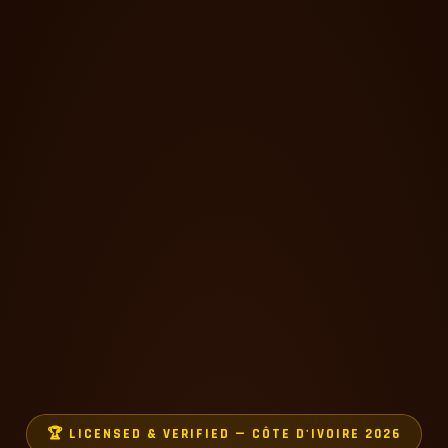
🏆 LICENSED & VERIFIED — CÔTE D'IVOIRE 2026