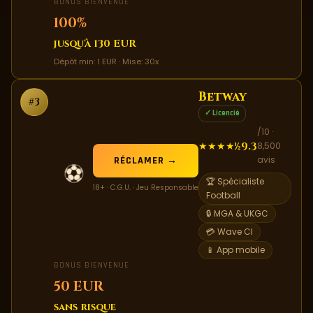
BONUS BIENVENUE
100%
jusqu'à 130 EUR
Dépôt min: 1 EUR · Mise: 30x
Betway
#3
✓ Licencié
/10 ·
9.3
★★★★½
8,500
avis
RÉCLAMER →
⚽
🏆 Spécialiste
18+ · C.G.U. · Jeu Responsable
Football
🔒 MGA & UKGC
💳 Wave CI
📱 App mobile
BONUS BIENVENUE
50 EUR
sans risque