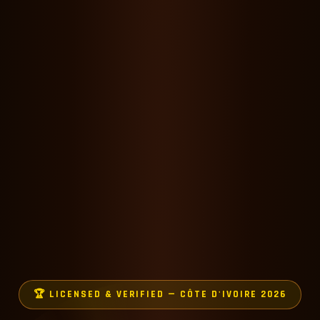
🏆 LICENSED & VERIFIED — CÔTE D'IVOIRE 2026