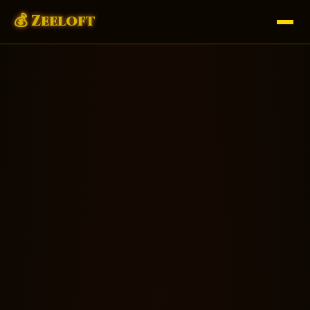
💰 Zeeloft