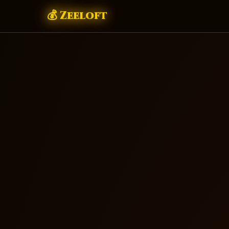
💰 Zeeloft