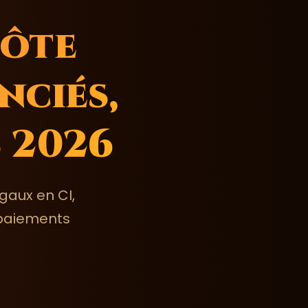
Côte
nciés,
s 2026
égaux en CI,
 paiements