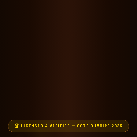
🏆 LICENSED & VERIFIED — CÔTE D'IVOIRE 2026