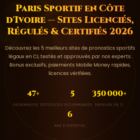
Paris Sportif en Côte
d'Ivoire — Sites Licenciés,
Régulés & Certifiés 2026
Découvrez les 5 meilleurs sites de pronostics sportifs
légaux en CI, testés et approuvés par nos experts.
Bonus exclusifs, paiements Mobile Money rapides,
licences vérifiées.
47+
5
350 000+
BOOKMAKERS TESTÉS
SITES RECOMMANDÉS
PARIEURS EN CI
6
ANS D'EXPERTISE