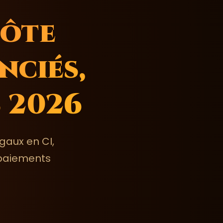
Côte
nciés,
s 2026
égaux en CI,
 paiements