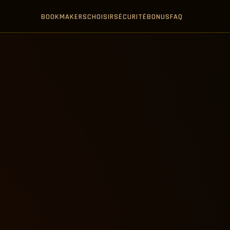
BOOKMAKERS
CHOISIR
SÉCURITÉ
BONUS
FAQ