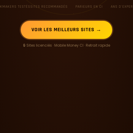
KMAKERS TESTÉS
SITES RECOMMANDÉS
PARIEURS EN CI
ANS D'EXPER
VOIR LES MEILLEURS SITES →
🔒 Sites licenciés · Mobile Money CI · Retrait rapide