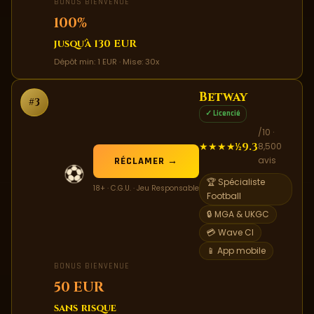
BONUS BIENVENUE
100%
jusqu'à 130 EUR
Dépôt min: 1 EUR · Mise: 30x
Betway
#3
✓ Licencié
/10 ·
9.3
★★★★½
8,500
avis
RÉCLAMER →
⚽
🏆 Spécialiste
18+ · C.G.U. · Jeu Responsable
Football
🔒 MGA & UKGC
💳 Wave CI
📱 App mobile
BONUS BIENVENUE
50 EUR
sans risque