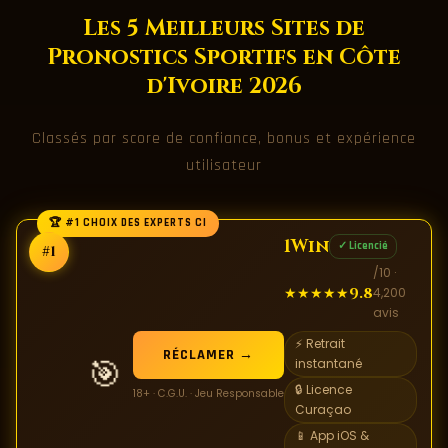
Les 5 Meilleurs Sites de
Pronostics Sportifs en Côte
d'Ivoire 2026
Classés par score de confiance, bonus et expérience
utilisateur
🏆 #1 CHOIX DES EXPERTS CI
1Win
✓ Licencié
#1
/10 ·
9.8
★★★★★
4,200
avis
⚡ Retrait
RÉCLAMER →
🎯
instantané
🔒 Licence
18+ · C.G.U. · Jeu Responsable
Curaçao
📱 App iOS &