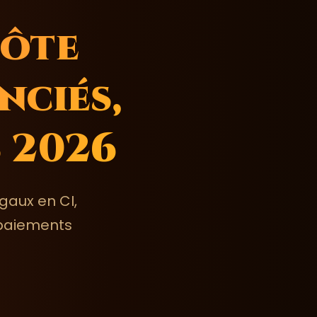
Côte
nciés,
s 2026
égaux en CI,
 paiements