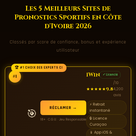
Les 5 Meilleurs Sites de
Pronostics Sportifs en Côte
d'Ivoire 2026
Classés par score de confiance, bonus et expérience
utilisateur
🏆 #1 CHOIX DES EXPERTS CI
1Win
✓ Licencié
#1
/10 ·
9.8
★★★★★
4,200
avis
⚡ Retrait
RÉCLAMER →
🎯
instantané
🔒 Licence
18+ · C.G.U. · Jeu Responsable
Curaçao
📱 App iOS &