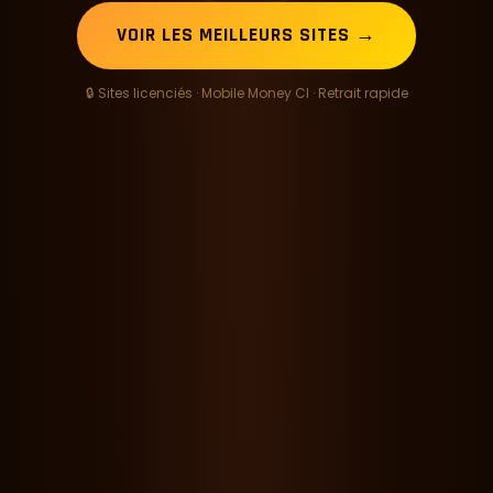
VOIR LES MEILLEURS SITES →
🔒 Sites licenciés · Mobile Money CI · Retrait rapide