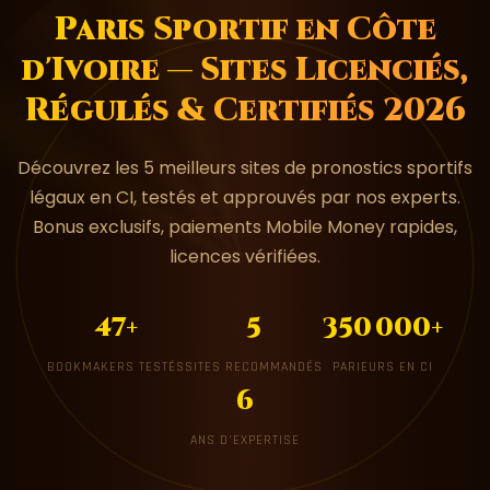
Paris Sportif en Côte
d'Ivoire — Sites Licenciés,
Régulés & Certifiés 2026
Découvrez les 5 meilleurs sites de pronostics sportifs
légaux en CI, testés et approuvés par nos experts.
Bonus exclusifs, paiements Mobile Money rapides,
licences vérifiées.
47+
5
350 000+
BOOKMAKERS TESTÉS
SITES RECOMMANDÉS
PARIEURS EN CI
6
ANS D'EXPERTISE