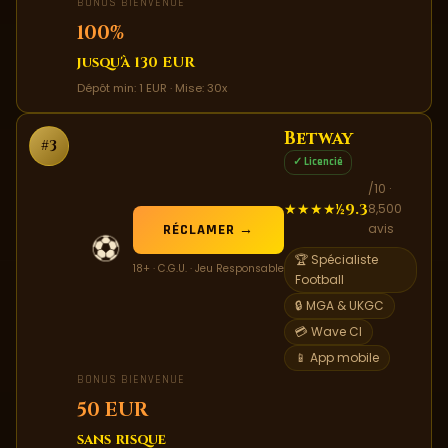
BONUS BIENVENUE
100%
jusqu'à 130 EUR
Dépôt min: 1 EUR · Mise: 30x
Betway
#3
✓ Licencié
/10 ·
9.3
★★★★½
8,500
avis
RÉCLAMER →
⚽
🏆 Spécialiste
18+ · C.G.U. · Jeu Responsable
Football
🔒 MGA & UKGC
💳 Wave CI
📱 App mobile
BONUS BIENVENUE
50 EUR
sans risque