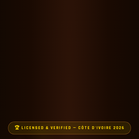
🏆 LICENSED & VERIFIED — CÔTE D'IVOIRE 2026