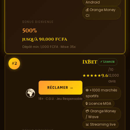
Android
💰 Orange Money
CI
BONUS BIENVENUE
500%
jusqu'à 90,000 FCFA
Dépôt min: 1,000 FCFA · Mise: 35x
1xBet
✓ Licencié
#2
/10 ·
9.6
★★★★★
12,000
avis
RÉCLAMER →
🌍
⚽ +1000 marchés
sportifs
18+ · C.G.U. · Jeu Responsable
🔒 Licence MGA
💳 Orange Money
/ Wave
📊 Streaming live