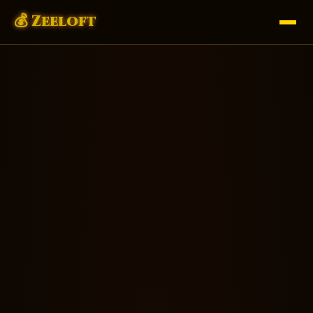
💰 Zeeloft