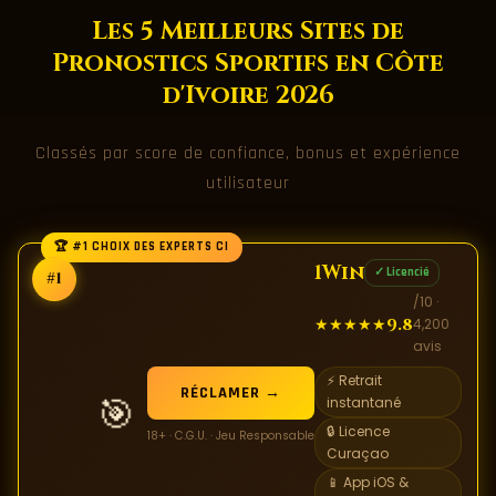
Les 5 Meilleurs Sites de
Pronostics Sportifs en Côte
d'Ivoire 2026
Classés par score de confiance, bonus et expérience
utilisateur
🏆 #1 CHOIX DES EXPERTS CI
1Win
✓ Licencié
#1
/10 ·
9.8
★★★★★
4,200
avis
⚡ Retrait
RÉCLAMER →
🎯
instantané
🔒 Licence
18+ · C.G.U. · Jeu Responsable
Curaçao
📱 App iOS &