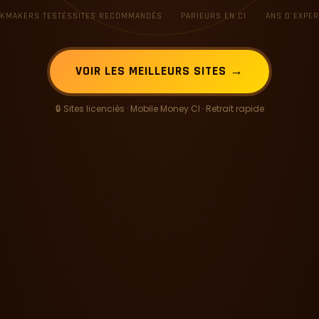
KMAKERS TESTÉS
SITES RECOMMANDÉS
PARIEURS EN CI
ANS D'EXPER
VOIR LES MEILLEURS SITES →
🔒 Sites licenciés · Mobile Money CI · Retrait rapide