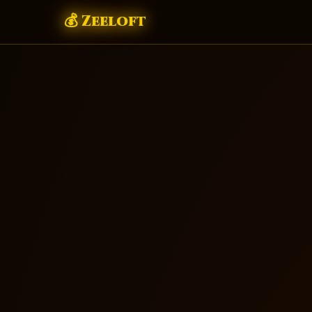
💰 Zeeloft