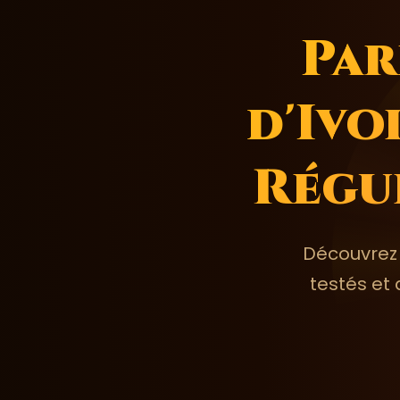
Par
d'Ivo
Régul
Découvrez l
testés et