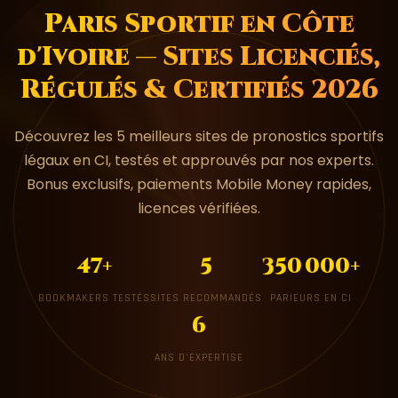
Paris Sportif en Côte
d'Ivoire — Sites Licenciés,
Régulés & Certifiés 2026
Découvrez les 5 meilleurs sites de pronostics sportifs
légaux en CI, testés et approuvés par nos experts.
Bonus exclusifs, paiements Mobile Money rapides,
licences vérifiées.
47+
5
350 000+
BOOKMAKERS TESTÉS
SITES RECOMMANDÉS
PARIEURS EN CI
6
ANS D'EXPERTISE