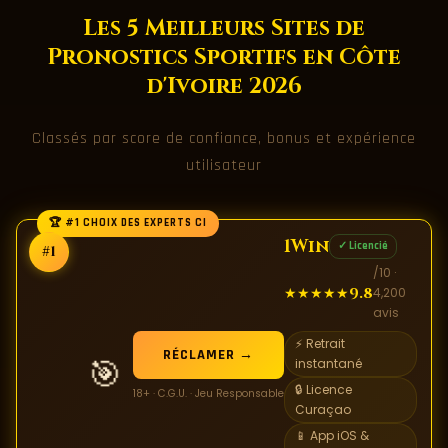
Les 5 Meilleurs Sites de
Pronostics Sportifs en Côte
d'Ivoire 2026
Classés par score de confiance, bonus et expérience
utilisateur
🏆 #1 CHOIX DES EXPERTS CI
1Win
✓ Licencié
#1
/10 ·
9.8
★★★★★
4,200
avis
⚡ Retrait
RÉCLAMER →
🎯
instantané
🔒 Licence
18+ · C.G.U. · Jeu Responsable
Curaçao
📱 App iOS &