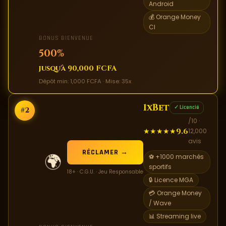
Android
💰 Orange Money
CI
BONUS BIENVENUE
500%
jusqu'à 90,000 FCFA
Dépôt min: 1,000 FCFA · Mise: 35x
1xBet
✓ Licencié
#2
/10 ·
9.6
★★★★★
12,000
avis
RÉCLAMER →
🌍
⚽ +1000 marchés
sportifs
18+ · C.G.U. · Jeu Responsable
🔒 Licence MGA
💳 Orange Money
/ Wave
📊 Streaming live