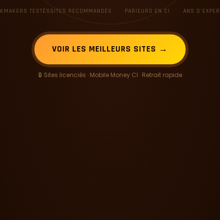
KMAKERS TESTÉS
SITES RECOMMANDÉS
PARIEURS EN CI
ANS D'EXPER
VOIR LES MEILLEURS SITES →
🔒 Sites licenciés · Mobile Money CI · Retrait rapide