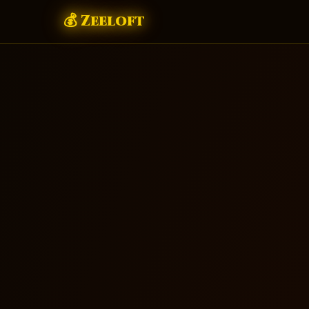
💰 Zeeloft